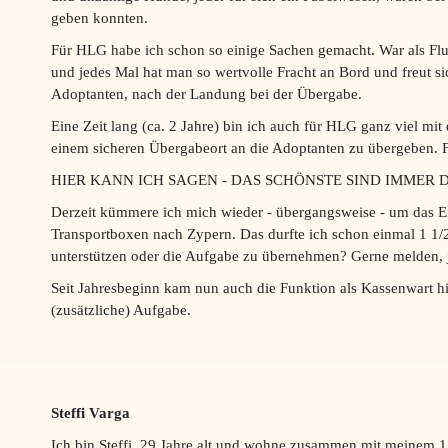
geben konnten.
Für HLG habe ich schon so einige Sachen gemacht. War als Flug
und jedes Mal hat man so wertvolle Fracht an Bord und freut si
Adoptanten, nach der Landung bei der Übergabe.
Eine Zeit lang (ca. 2 Jahre) bin ich auch für HLG ganz viel 
einem sicheren Übergabeort an die Adoptanten zu übergeben. 
HIER KANN ICH SAGEN - DAS SCHÖNSTE SIND IMMER
Derzeit kümmere ich mich wieder - übergangsweise - um das 
Transportboxen nach Zypern. Das durfte ich schon einmal 1 1/2
unterstützen oder die Aufgabe zu übernehmen? Gerne melden, j
Seit Jahresbeginn kam nun auch die Funktion als Kassenwart h
(zusätzliche) Aufgabe.
Steffi Varga
Ich bin Steffi, 29 Jahre alt und wohne zusammen mit meinem 1