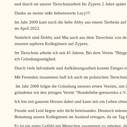
und durch sie unsere Tierschutzarbeit für Zypern 2 Jahre späte
Danke an meine süße liebenswerte Lucy!!!
Im Jahr 2009 kam noch die liebe Abby aus einem Tierheim auf 
im April 2022.
Natürlich sind Dobby und Mia auch aus dem Tierschutz von der 
unseren tapferen Kolleginnen auf Zypern.
Im Tierschutz arbeite ich seit 45 Jahren. Bei dem Verein ”Bürg
ich Gründungsmitglied.
Durch viele Infostände und Aufklärungsarbeit konnte Einiges err
Mit Freunden zusammen half ich auch im polnischen Tierschutz 
Im Jahr 2008 folgte die Gründung unseres ersten Vereins, um 
gründeten wir den jetzigen Verein “Hundeliebe-grenzenlos e.V.
Ich bin mit ganzem Herzen dabei und kann mir ein Leben ohne d
Freude und Leid liegen sehr dicht beieinander. Dennoch müsse
Belastung unsere Kolleginnen im Ausland ertragen, da sie Tag 
Es ist ein gutes Gefühl mit Menschen zusammen zu arbeiten, di