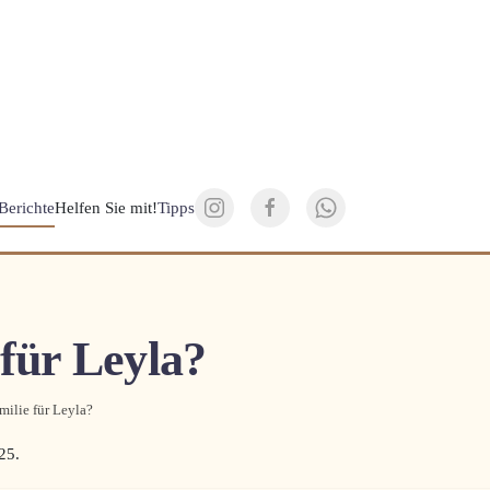
Berichte
Helfen Sie mit!
Tipps
 für Leyla?
milie für Leyla?
25
.