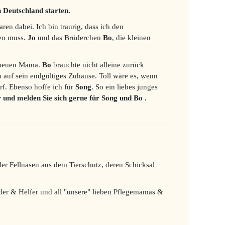
 Deutschland starten.
en dabei. Ich bin traurig, dass ich den
ben muss.
Jo
und das Brüderchen
Bo
, die kleinen
r neuen Mama.
Bo
brauchte nicht alleine zurück
 auf sein endgültiges Zuhause. Toll wäre es, wenn
rf. Ebenso hoffe ich für
Song
. So ein liebes junges
r und melden Sie sich gerne für Song und Bo .
eder Fellnasen aus dem Tierschutz, deren Schicksal
nder & Helfer und all "unsere" lieben Pflegemamas &