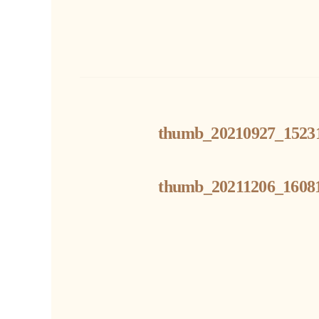
thumb_20210927_15231
thumb_20211206_16081