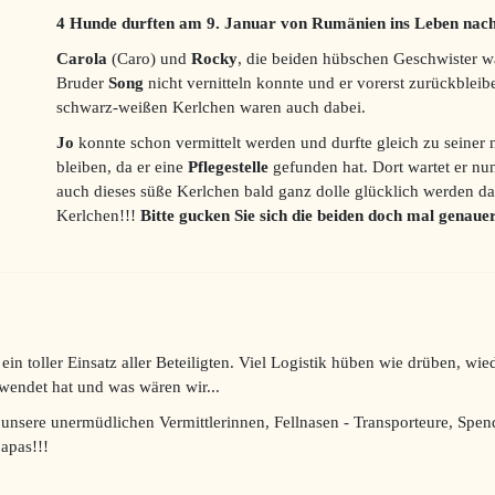
4 Hunde durften am 9. Januar von Rumänien ins Leben nach
Carola
(Caro) und
Rocky
, die beiden hübschen Geschwister war
Bruder
Song
nicht vernitteln konnte und er vorerst zurückblei
schwarz-weißen Kerlchen waren auch dabei.
Jo
konnte schon vermittelt werden und durfte gleich zu seine
bleiben, da er eine
Pflegestelle
gefunden hat. Dort wartet er nun
auch dieses süße Kerlchen bald ganz dolle glücklich werden da
Kerlchen!!!
Bitte gucken Sie sich die beiden doch mal genaue
ein toller Einsatz aller Beteiligten. Viel Logistik hüben wie drüben, wi
wendet hat und was wären wir...
 unsere unermüdlichen Vermittlerinnen, Fellnasen - Transporteure, Spe
apas!!!