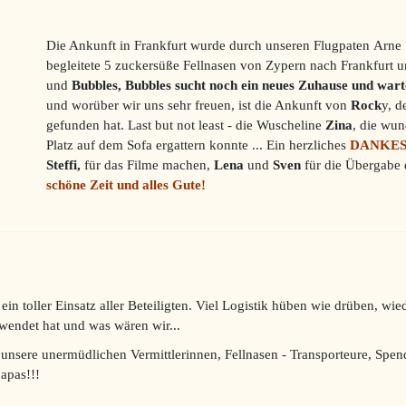
Die Ankunft in Frankfurt wurde durch unseren Flugpaten Arne
begleitete 5 zuckersüße Fellnasen von Zypern nach Frankfurt 
und
Bubbles, Bubbles sucht noch ein neues Zuhause und wartet
und worüber wir uns sehr freuen, ist die Ankunft von
Rock
y, d
gefunden hat. Last but not least - die Wuscheline
Zina
, die wun
Platz auf dem Sofa ergattern konnte ... Ein herzliches
DANKE
Steffi,
für das Filme machen,
Lena
und
Sven
für die Übergabe
schöne Zeit und alles Gute!
ein toller Einsatz aller Beteiligten. Viel Logistik hüben wie drüben, wi
wendet hat und was wären wir...
 unsere unermüdlichen Vermittlerinnen, Fellnasen - Transporteure, Spe
apas!!!