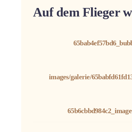
Auf dem Flieger w
65bab4ef57bd6_bubb
images/galerie/65babfd61fd13
65b6cbbd984c2_image2