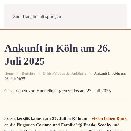
Menü
Zum Hauptinhalt springen
Ankunft in Köln am 26.
Juli 2025
Home
Berichte
Bilder/Videos der Ankünfte
Ankunft in Köln am
26. Juli 2025
Geschrieben von Hundeliebe-grenzenlos am
27. Juli 2025
.
3x zuckersüß kamen am 27. Juli in Köln an
–
vielen lieben Dank
an die Flugpaten
Corinna
und
Familie!
🥰
Frodo
,
Scooby
und