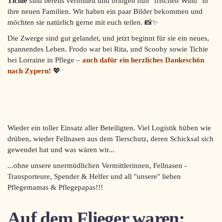
Tichie
sind bereits vermittelt und bringen nun "frischen Wind" in
ihre neuen Familien. Wir haben ein paar Bilder bekommen und
möchten sie natürlich gerne mit euch teilen. 📸✨
Die Zwerge sind gut gelandet, und jetzt beginnt für sie ein neues,
spannendes Leben. Frodo war bei Rita, und Scooby sowie Tichie
bei Lorraine in Pflege –
auch dafür ein herzliches Dankeschön
nach Zypern!
💖
Wieder ein toller Einsatz aller Beteiligten. Viel Logistik hüben wie
drüben, wieder Fellnasen aus dem Tierschutz, deren Schicksal sich
gewendet hat und was wären wir...
...ohne unsere unermüdlichen Vermittlerinnen, Fellnasen -
Transporteure, Spender & Helfer und all "unsere" lieben
Pflegemamas & Pflegepapas!!!
Auf dem Flieger waren: