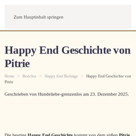
Menü
Zum Hauptinhalt springen
Happy End Geschichte von
Pitrie
Home
Berichte
Happy End Beiträge
Happy End Geschichte von
Pitrie
Geschrieben von Hundeliebe-grenzenlos am
23. Dezember 2025
.
Die heutige
Happy End Geschichte
kommt von dem süßen
Pitrie
,