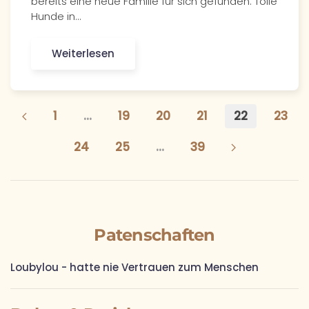
bereits eine neue Familie für sich gefunden. Tolle
Hunde in…
Weiterlesen
1
…
19
20
21
22
23
24
25
…
39
Patenschaften
Loubylou - hatte nie Vertrauen zum Menschen